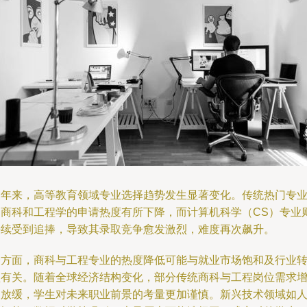
近年来，高等教育领域专业选择趋势发生显著变化。传统热门专
如商科和工程学的申请热度有所下降，而计算机科学（CS）专业
持续受到追捧，导致其录取竞争愈发激烈，难度再次飙升。
一方面，商科与工程专业的热度降低可能与就业市场饱和及行业
型有关。随着全球经济结构变化，部分传统商科与工程岗位需求
长放缓，学生对未来职业前景的考量更加谨慎。新兴技术领域如