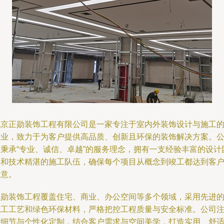
北京正勋装饰工程有限公司是一家专注于室内外装饰设计与施工
企业，致力于为客户提供高品质、创新且环保的装饰解决方案。
司秉承“专业、诚信、卓越”的服务理念，拥有一支经验丰富的设计
队和技术精湛的施工队伍，确保每个项目从概念到竣工都达到客
满意。
正勋装饰工程覆盖住宅、商业、办公空间等多个领域，采用先进
施工工艺和绿色环保材料，严格把控工程质量与安全标准。公司
重细节与个性化定制，结合客户需求与空间美学，打造实用、舒