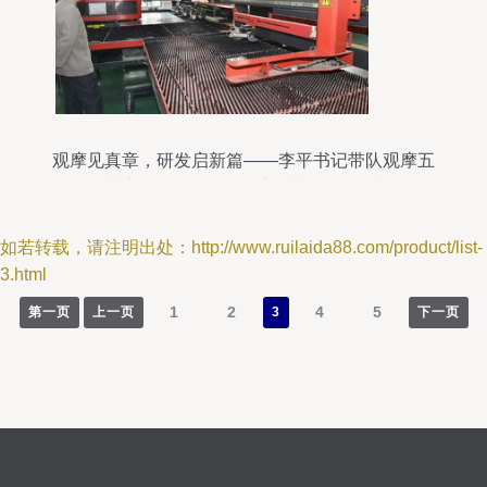
观摩见真章，研发启新篇——李平书记带队观摩五
大专项行动次日聚焦新材料研发有感
如若转载，请注明出处：http://www.ruilaida88.com/product/list-
3.html
1
2
4
5
第一页
上一页
3
下一页